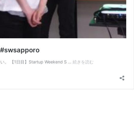
swsapporo
【2
 【1日目】Startup Weekend S …
続きを読む
日
目】
Startup
Weekend
Sapporo
Vol.5。
朝
食、
コ
ー
チ