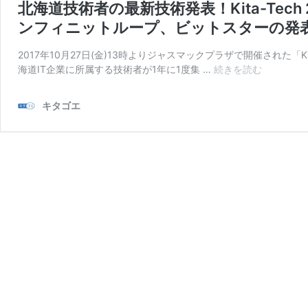
北海道技術者の最新技術発表！Kita-Te
ンフィニットループ、ビットスターの発
2017年10月27日(金)13時よりジャスマックプラザで開催された「Kita-
北
海道IT企業に所属する技術者が1年に1度集 …
続きを読む
海
道
キタゴエ
技
術
者
の
最
新
技
術
発
表！
Kita-
Tech
2017
に