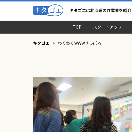
キタゴエは北海道のIT業界を紹
TOP
スタートアップ
キタゴエ
>
わくわくWWWさっぽろ