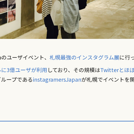
ramのユーザイベント、
札幌最強のインスタグラム展
に行
ルに3億ユーザが利用
しており、その規模は
Twitterと
ザグループである
instagramersJapan
が札幌でイベントを