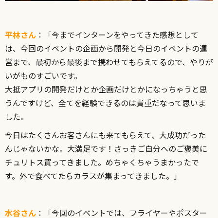
平林さん
：「
今
ま
で
イ
ン
タ
ー
ンを
や
っ
て
き
た
感
想
と
し
て
は、
今
回
の
イ
ベ
ン
ト
の
企
画
か
ら
開
発
と
今
日
の
イ
ベ
ン
ト
の
運
営
ま
で、
最
初
か
ら
最
後
ま
で
携
わ
せ
て
も
ら
え
て
る
の
で、
や
り
が
い
が
も
の
す
ご
い
で
す。
大
抵アプリの
開
発
だ
け
と
か
企
画
だ
け
と
か
に
な
っ
ち
ゃ
う
と
思
う
ん
で
す
け
ど、
全
てを
経
験
で
き
る
の
は
貴
重
だ
な
っ
て
思
い
ま
し
た。
今
日
はたくさん
お
客
さ
んに
も
来てもらえて、大成功だった
んじゃないかな。大満足です！さっきご自分へのご褒美に
チュリトス買ってきました。めちゃくちゃうまかったで
す。外で食べてたらカラスが集まってきました。」
水谷さん
：「今回のイベントで
は、フライヤーやポスター