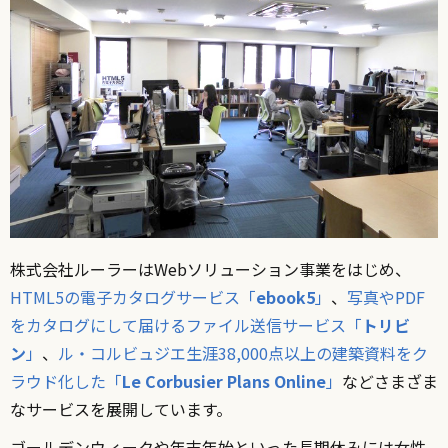
株式会社ルーラーはWebソリューション事業をはじめ、
HTML5の電子カタログサービス「
ebook5
」
、
写真やPDF
をカタログにして届けるファイル送信サービス「
トリビ
ン
」
、
ル・コルビュジエ生涯38,000点以上の建築資料をク
ラウド化した「
Le Corbusier Plans Online
」
などさまざま
なサービスを展開しています。
ゴールデンウィークや年末年始といった長期休みには女性