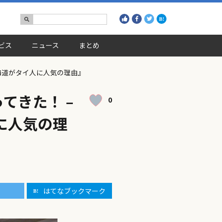
ビス
ニュース
まとめ
『北海道がタイ人に人気の理由』
ってきた！ –
0
に人気の理