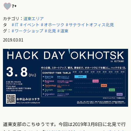
7+
カテゴリ：
道東エリア
タ
IT
イベント
オホーツク
サテライトオフィス北見
グ：
ワークショップ
北見
道東
2019.03.01
道東支部のこちゆうです。今回は2019年3月8日に北見で行