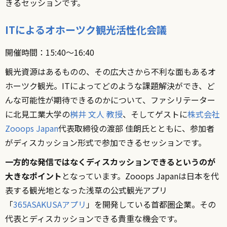
きるセッションです。
ITによるオホーツク観光活性化会議
開催時間：15:40〜16:40
観光資源はあるものの、その広大さから不利な面もあるオ
ホーツク観光。ITによってどのような課題解決ができ、ど
んな可能性が期待できるのかについて、ファシリテーター
に北見工業大学の
桝井 文人 教授
、そしてゲストに
株式会社
Zooops Japan
代表取締役の渡部 佳朗氏とともに、参加者
がディスカッション形式で参加できるセッションです。
一方的な発信ではなくディスカッションできるというのが
大きなポイント
となっています。Zooops Japanは日本を代
表する観光地となった浅草の公式観光アプリ
「
365ASAKUSAアプリ
」を開発している首都圏企業。その
代表とディスカッションできる貴重な機会です。