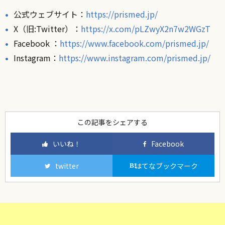
公式ウェブサイト：
https://prismed.jp/
X（旧:Twitter）：
https://x.com/pLZwyX2n7w2WGzT
Facebook ：
https://www.facebook.com/prismed.jp/
Instagram：
https://www.instagram.com/prismed.jp/
この記事をシェアする