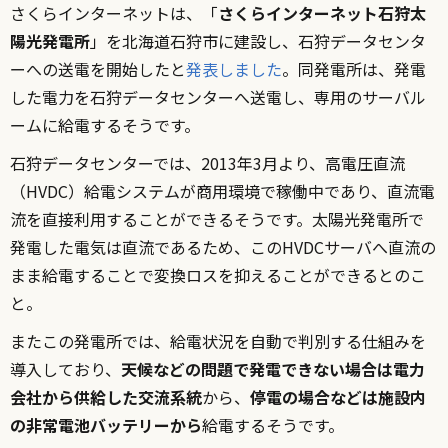
さくらインターネットは、「
さくらインターネット石狩太
陽光発電所
」を北海道石狩市に建設し、石狩データセンタ
ーへの送電を開始したと
発表しました
。同発電所は、発電
した電力を石狩データセンターへ送電し、専用のサーバル
ームに給電するそうです。
石狩データセンターでは、2013年3月より、高電圧直流
（HVDC）給電システムが商用環境で稼働中であり、直流電
流を直接利用することができるそうです。太陽光発電所で
発電した電気は直流であるため、このHVDCサーバへ直流の
まま給電することで変換ロスを抑えることができるとのこ
と。
またこの発電所では、
給電状況を自動で判別する仕組みを
導入しており、
天候などの問題で発電できない場合は電力
会社から供給した交流系統
から、
停電の場合などは施設内
の非常電池バッテリーから
給電するそうです。