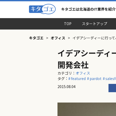
キタゴエは北海道のIT業界を紹
TOP
スタートアップ
キタゴエ
>
オフィス
>
イデアシーディーに行ってみ
イデアシーディー
開発会社
カテゴリ：
オフィス
タグ：
featured
pardot
sales
2015.08.04