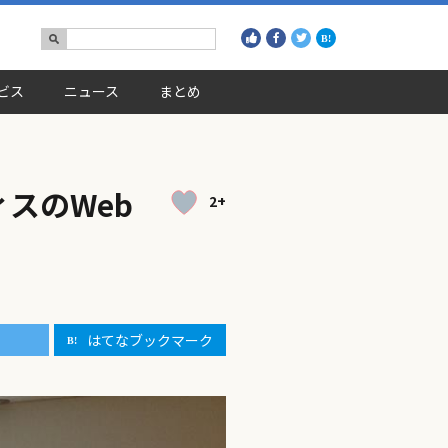
ビス
ニュース
まとめ
スのWeb
2+