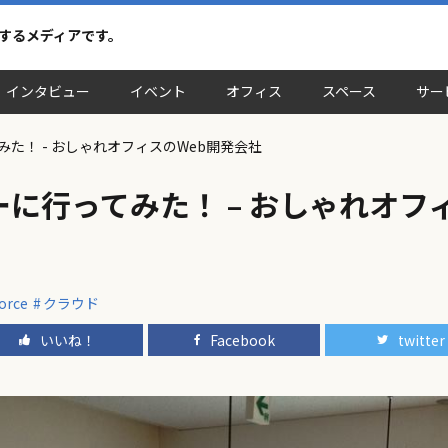
介するメディアです。
インタビュー
イベント
オフィス
スペース
サー
た！ - おしゃれオフィスのWeb開発会社
に行ってみた！ – おしゃれオフィ
force
クラウド