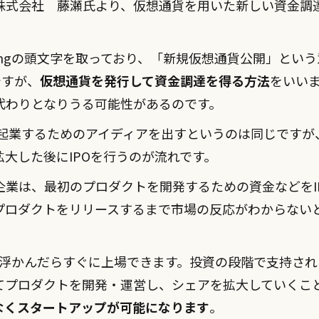
ン株式会社 藤瀬氏より、仮想通貨を用いた新しい資金調達
in Offeringの頭文字を取っており、「新規仮想通貨公開」
ですが、
仮想通貨を発行して資金調達を得る方法
をいいま
代わりとなりうる可能性があるのです。
は、起業するためのアイディアを出すというのは同じですが
大した後にIPOを行うのが流れです。
企業は、最初のプロダクトを開発するための資金などをI
プロダクトをリリースするまで市場の反応がわからない
アが浮かんだらすぐに上場できます。投資の段階で支持さ
てプロダクトを開発・運営し、シェアを拡大していくこ
なくスタートアップが可能になります
。