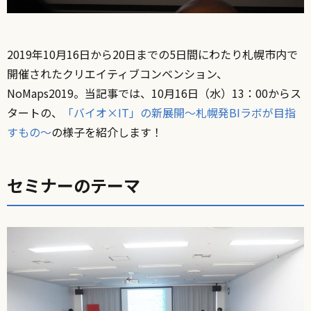
2019
年
10
月
16
日から
20
日までの
5
日間にわたり札幌市内で
開催されたクリエイティブコンベンション、
NoMaps2019
。当記事では、10月16日（水）13：00からス
タートの、
「バイオ×IT」の新展開～札幌発BIラボが目指
すもの～
の様子を紹介します！
セミナーのテーマ