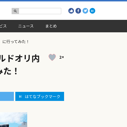
ビス
ニュース
まとめ
画」に行ってみた！
バルドオリ内
2+
みた！