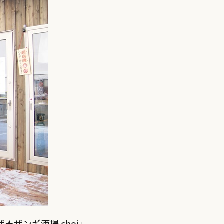
ザンギ酒場 choi」